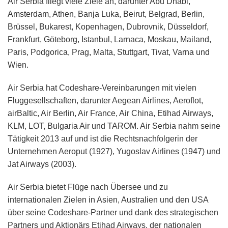
Air Serbia fliegt viele Ziele an, darunter Abu Dhabi,
Amsterdam, Athen, Banja Luka, Beirut, Belgrad, Berlin,
Brüssel, Bukarest, Kopenhagen, Dubrovnik, Düsseldorf,
Frankfurt, Göteborg, Istanbul, Larnaca, Moskau, Mailand,
Paris, Podgorica, Prag, Malta, Stuttgart, Tivat, Varna und
Wien.
Air Serbia hat Codeshare-Vereinbarungen mit vielen
Fluggesellschaften, darunter Aegean Airlines, Aeroflot,
airBaltic, Air Berlin, Air France, Air China, Etihad Airways,
KLM, LOT, Bulgaria Air und TAROM. Air Serbia nahm seine
Tätigkeit 2013 auf und ist die Rechtsnachfolgerin der
Unternehmen Aeroput (1927), Yugoslav Airlines (1947) und
Jat Airways (2003).
Air Serbia bietet Flüge nach Übersee und zu
internationalen Zielen in Asien, Australien und den USA
über seine Codeshare-Partner und dank des strategischen
Partners und Aktionärs Etihad Airways, der nationalen