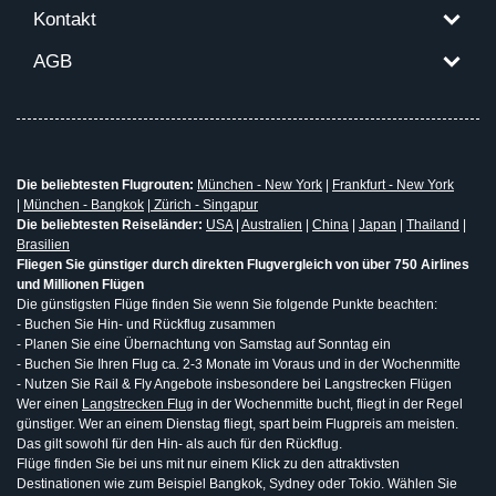
Kontakt
AGB
Die beliebtesten Flugrouten:
München - New York
|
Frankfurt - New York
|
München - Bangkok
|
Zürich - Singapur
Die beliebtesten Reiseländer:
USA
|
Australien
|
China
|
Japan
|
Thailand
|
Brasilien
Fliegen Sie günstiger durch direkten Flugvergleich von über 750 Airlines
und Millionen Flügen
Die günstigsten Flüge finden Sie wenn Sie folgende Punkte beachten:
- Buchen Sie Hin- und Rückflug zusammen
- Planen Sie eine Übernachtung von Samstag auf Sonntag ein
- Buchen Sie Ihren Flug ca. 2-3 Monate im Voraus und in der Wochenmitte
- Nutzen Sie Rail & Fly Angebote insbesondere bei Langstrecken Flügen
Wer einen
Langstrecken Flug
in der Wochenmitte bucht, fliegt in der Regel
günstiger. Wer an einem Dienstag fliegt, spart beim Flugpreis am meisten.
Das gilt sowohl für den Hin- als auch für den Rückflug.
Flüge finden Sie bei uns mit nur einem Klick zu den attraktivsten
Destinationen wie zum Beispiel Bangkok, Sydney oder Tokio. Wählen Sie