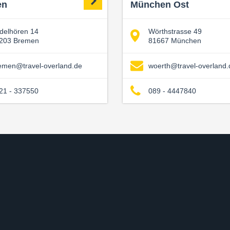
en
München Ost
delhören 14
Wörthstrasse 49
203 Bremen
81667 München
emen@travel-overland.de
woerth@travel-overland.
21 - 337550
089 - 4447840