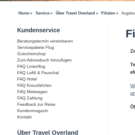
Home
Service
Über Travel Overland
Filialen
Augsbu
Kundenservice
F
Beratungstermin vereinbaren
Servicepakete Flug
Z
Gutscheinshop
Zum Adressbuch hinzufügen
Te
FAQ Linienflug
eM
FAQ LaMi & Pauschal
FAQ Hotel
FAQ Kreuzfahrten
Ve
FAQ Mietwagen
un
FAQ Zahlung
Feedback zur Reise
Ö
Kundenmagazin
Kontakt
Über Travel Overland