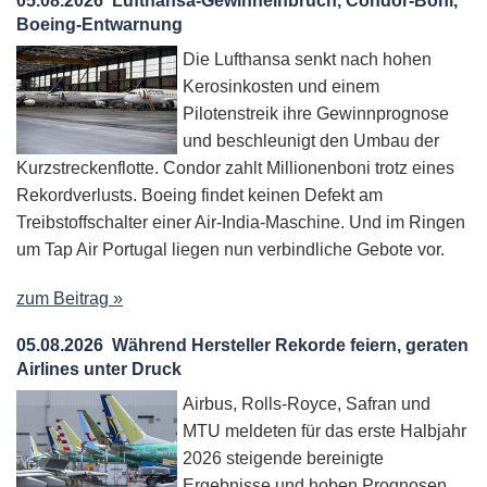
05.08.2026
Lufthansa-Gewinneinbruch, Condor-Boni,
Boeing-Entwarnung
Die Lufthansa senkt nach hohen
Kerosinkosten und einem
Pilotenstreik ihre Gewinnprognose
und beschleunigt den Umbau der
Kurzstreckenflotte. Condor zahlt Millionenboni trotz eines
Rekordverlusts. Boeing findet keinen Defekt am
Treibstoffschalter einer Air-India-Maschine. Und im Ringen
um Tap Air Portugal liegen nun verbindliche Gebote vor.
zum Beitrag »
05.08.2026
Während Hersteller Rekorde feiern, geraten
Airlines unter Druck
Airbus, Rolls-Royce, Safran und
MTU meldeten für das erste Halbjahr
2026 steigende bereinigte
Ergebnisse und hoben Prognosen