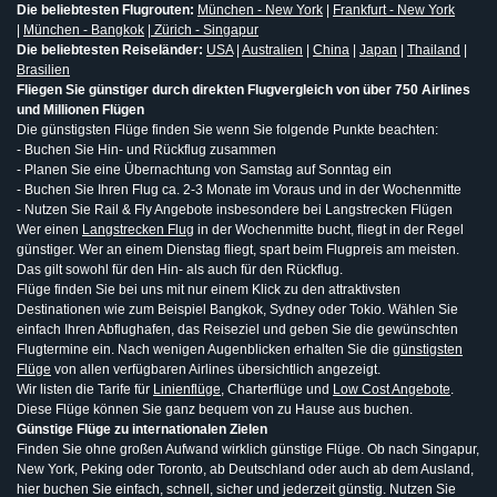
Die beliebtesten Flugrouten:
München - New York
|
Frankfurt - New York
|
München - Bangkok
|
Zürich - Singapur
Die beliebtesten Reiseländer:
USA
|
Australien
|
China
|
Japan
|
Thailand
|
Brasilien
Fliegen Sie günstiger durch direkten Flugvergleich von über 750 Airlines
und Millionen Flügen
Die günstigsten Flüge finden Sie wenn Sie folgende Punkte beachten:
- Buchen Sie Hin- und Rückflug zusammen
- Planen Sie eine Übernachtung von Samstag auf Sonntag ein
- Buchen Sie Ihren Flug ca. 2-3 Monate im Voraus und in der Wochenmitte
- Nutzen Sie Rail & Fly Angebote insbesondere bei Langstrecken Flügen
Wer einen
Langstrecken Flug
in der Wochenmitte bucht, fliegt in der Regel
günstiger. Wer an einem Dienstag fliegt, spart beim Flugpreis am meisten.
Das gilt sowohl für den Hin- als auch für den Rückflug.
Flüge finden Sie bei uns mit nur einem Klick zu den attraktivsten
Destinationen wie zum Beispiel Bangkok, Sydney oder Tokio. Wählen Sie
einfach Ihren Abflughafen, das Reiseziel und geben Sie die gewünschten
Flugtermine ein. Nach wenigen Augenblicken erhalten Sie die
günstigsten
Flüge
von allen verfügbaren Airlines übersichtlich angezeigt.
Wir listen die Tarife für
Linienflüge
, Charterflüge und
Low Cost Angebote
.
Diese Flüge können Sie ganz bequem von zu Hause aus buchen.
Günstige Flüge zu internationalen Zielen
Finden Sie ohne großen Aufwand wirklich günstige Flüge. Ob nach Singapur,
New York, Peking oder Toronto, ab Deutschland oder auch ab dem Ausland,
hier buchen Sie einfach, schnell, sicher und jederzeit günstig. Nutzen Sie