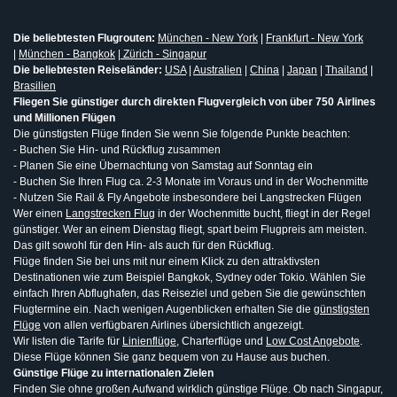
Die beliebtesten Flugrouten:
München - New York
|
Frankfurt - New York
|
München - Bangkok
|
Zürich - Singapur
Die beliebtesten Reiseländer:
USA
|
Australien
|
China
|
Japan
|
Thailand
|
Brasilien
Fliegen Sie günstiger durch direkten Flugvergleich von über 750 Airlines
und Millionen Flügen
Die günstigsten Flüge finden Sie wenn Sie folgende Punkte beachten:
- Buchen Sie Hin- und Rückflug zusammen
- Planen Sie eine Übernachtung von Samstag auf Sonntag ein
- Buchen Sie Ihren Flug ca. 2-3 Monate im Voraus und in der Wochenmitte
- Nutzen Sie Rail & Fly Angebote insbesondere bei Langstrecken Flügen
Wer einen
Langstrecken Flug
in der Wochenmitte bucht, fliegt in der Regel
günstiger. Wer an einem Dienstag fliegt, spart beim Flugpreis am meisten.
Das gilt sowohl für den Hin- als auch für den Rückflug.
Flüge finden Sie bei uns mit nur einem Klick zu den attraktivsten
Destinationen wie zum Beispiel Bangkok, Sydney oder Tokio. Wählen Sie
einfach Ihren Abflughafen, das Reiseziel und geben Sie die gewünschten
Flugtermine ein. Nach wenigen Augenblicken erhalten Sie die
günstigsten
Flüge
von allen verfügbaren Airlines übersichtlich angezeigt.
Wir listen die Tarife für
Linienflüge
, Charterflüge und
Low Cost Angebote
.
Diese Flüge können Sie ganz bequem von zu Hause aus buchen.
Günstige Flüge zu internationalen Zielen
Finden Sie ohne großen Aufwand wirklich günstige Flüge. Ob nach Singapur,