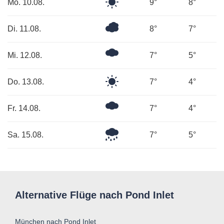
Klarer
Mo. 10.08.
9°
8°
Himmel
Überwiegend
Di. 11.08.
8°
7°
bewölkt
Mäßig
Mi. 12.08.
7°
5°
bewölkt
Klarer
Do. 13.08.
7°
4°
Himmel
Mäßig
Fr. 14.08.
7°
4°
bewölkt
Leichter
Sa. 15.08.
7°
5°
Regen
Alternative Flüge nach Pond Inlet
München nach Pond Inlet