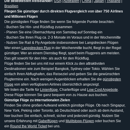
Die beliebtesten Reiseländer:
USA
|
Australien
|
China
|
Japan
|
Thailand
|
Brasilien
Fliegen Sie günstiger durch direkten Flugvergleich von über 750 Airlines
und Millionen Flügen
Die günstigsten Flüge finden Sie wenn Sie folgende Punkte beachten:
- Buchen Sie Hin- und Rückflug zusammen
- Planen Sie eine Übernachtung von Samstag auf Sonntag ein
- Buchen Sie Ihren Flug ca. 2-3 Monate im Voraus und in der Wochenmitte
- Nutzen Sie Rail & Fly Angebote insbesondere bei Langstrecken Flügen
Wer einen
Langstrecken Flug
in der Wochenmitte bucht, fliegt in der Regel
günstiger. Wer an einem Dienstag fliegt, spart beim Flugpreis am meisten.
Das gilt sowohl für den Hin- als auch für den Rückflug.
Flüge finden Sie bei uns mit nur einem Klick zu den attraktivsten
Destinationen wie zum Beispiel Bangkok, Sydney oder Tokio. Wählen Sie
einfach Ihren Abflughafen, das Reiseziel und geben Sie die gewünschten
Flugtermine ein. Nach wenigen Augenblicken erhalten Sie die
günstigsten
Flüge
von allen verfügbaren Airlines übersichtlich angezeigt.
Wir listen die Tarife für
Linienflüge
, Charterflüge und
Low Cost Angebote
.
Diese Flüge können Sie ganz bequem von zu Hause aus buchen.
Günstige Flüge zu internationalen Zielen
Finden Sie ohne großen Aufwand wirklich günstige Flüge. Ob nach Singapur,
New York, Peking oder Toronto, ab Deutschland oder auch ab dem Ausland,
hier buchen Sie einfach, schnell, sicher und jederzeit günstig. Nutzen Sie
unsere Erfahrung mit
Gabelflügen
und
Mulitstopp-Flügen
oder buchen Sie
ein
Round the World Ticket
bei uns.