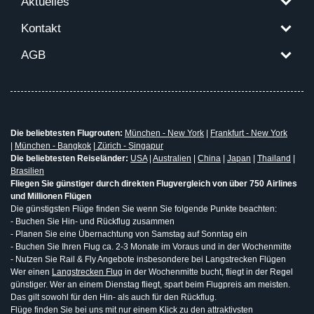
Aktuelles
Kontakt
AGB
Die beliebtesten Flugrouten:
München - New York
|
Frankfurt - New York
|
München - Bangkok
|
Zürich - Singapur
Die beliebtesten Reiseländer:
USA
|
Australien
|
China
|
Japan
|
Thailand
|
Brasilien
Fliegen Sie günstiger durch direkten Flugvergleich von über 750 Airlines
und Millionen Flügen
Die günstigsten Flüge finden Sie wenn Sie folgende Punkte beachten:
- Buchen Sie Hin- und Rückflug zusammen
- Planen Sie eine Übernachtung von Samstag auf Sonntag ein
- Buchen Sie Ihren Flug ca. 2-3 Monate im Voraus und in der Wochenmitte
- Nutzen Sie Rail & Fly Angebote insbesondere bei Langstrecken Flügen
Wer einen
Langstrecken Flug
in der Wochenmitte bucht, fliegt in der Regel
günstiger. Wer an einem Dienstag fliegt, spart beim Flugpreis am meisten.
Das gilt sowohl für den Hin- als auch für den Rückflug.
Flüge finden Sie bei uns mit nur einem Klick zu den attraktivsten