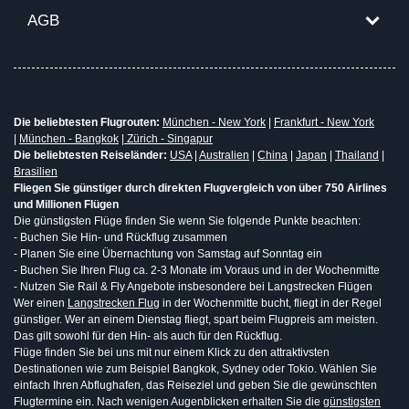
AGB
Die beliebtesten Flugrouten:
München - New York
|
Frankfurt - New York
|
München - Bangkok
|
Zürich - Singapur
Die beliebtesten Reiseländer:
USA
|
Australien
|
China
|
Japan
|
Thailand
|
Brasilien
Fliegen Sie günstiger durch direkten Flugvergleich von über 750 Airlines
und Millionen Flügen
Die günstigsten Flüge finden Sie wenn Sie folgende Punkte beachten:
- Buchen Sie Hin- und Rückflug zusammen
- Planen Sie eine Übernachtung von Samstag auf Sonntag ein
- Buchen Sie Ihren Flug ca. 2-3 Monate im Voraus und in der Wochenmitte
- Nutzen Sie Rail & Fly Angebote insbesondere bei Langstrecken Flügen
Wer einen
Langstrecken Flug
in der Wochenmitte bucht, fliegt in der Regel
günstiger. Wer an einem Dienstag fliegt, spart beim Flugpreis am meisten.
Das gilt sowohl für den Hin- als auch für den Rückflug.
Flüge finden Sie bei uns mit nur einem Klick zu den attraktivsten
Destinationen wie zum Beispiel Bangkok, Sydney oder Tokio. Wählen Sie
einfach Ihren Abflughafen, das Reiseziel und geben Sie die gewünschten
Flugtermine ein. Nach wenigen Augenblicken erhalten Sie die
günstigsten