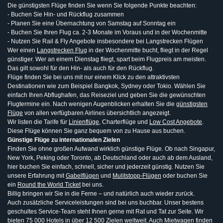
Die günstigsten Flüge finden Sie wenn Sie folgende Punkte beachten:
- Buchen Sie Hin- und Rückflug zusammen
- Planen Sie eine Übernachtung von Samstag auf Sonntag ein
- Buchen Sie Ihren Flug ca. 2-3 Monate im Voraus und in der Wochenmitte
- Nutzen Sie Rail & Fly Angebote insbesondere bei Langstrecken Flügen
Wer einen
Langstrecken Flug
in der Wochenmitte bucht, fliegt in der Regel
günstiger. Wer an einem Dienstag fliegt, spart beim Flugpreis am meisten.
Das gilt sowohl für den Hin- als auch für den Rückflug.
Flüge finden Sie bei uns mit nur einem Klick zu den attraktivsten
Destinationen wie zum Beispiel Bangkok, Sydney oder Tokio. Wählen Sie
einfach Ihren Abflughafen, das Reiseziel und geben Sie die gewünschten
Flugtermine ein. Nach wenigen Augenblicken erhalten Sie die
günstigsten
Flüge
von allen verfügbaren Airlines übersichtlich angezeigt.
Wir listen die Tarife für
Linienflüge
, Charterflüge und
Low Cost Angebote
.
Diese Flüge können Sie ganz bequem von zu Hause aus buchen.
Günstige Flüge zu internationalen Zielen
Finden Sie ohne großen Aufwand wirklich günstige Flüge. Ob nach Singapur,
New York, Peking oder Toronto, ab Deutschland oder auch ab dem Ausland,
hier buchen Sie einfach, schnell, sicher und jederzeit günstig. Nutzen Sie
unsere Erfahrung mit
Gabelflügen
und
Mulitstopp-Flügen
oder buchen Sie
ein
Round the World Ticket
bei uns.
Billig bringen wir Sie in die Ferne – und natürlich auch wieder zurück.
Auch zusätzliche Serviceleistungen sind bei uns buchbar. Unser bestens
geschultes Service-Team steht Ihnen gerne mit Rat und Tat zur Seite. Wir
bieten 75 000 Hotels in über 12 500 Zielen weltweit. Auch Mietwagen finden