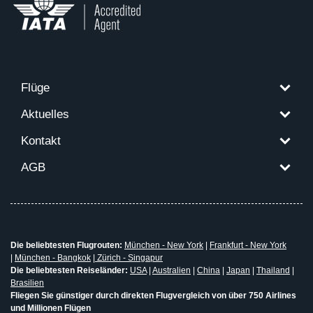
Flüge
Aktuelles
Kontakt
AGB
Die beliebtesten Flugrouten:
München - New York
|
Frankfurt - New York
|
München - Bangkok
|
Zürich - Singapur
Die beliebtesten Reiseländer:
USA
|
Australien
|
China
|
Japan
|
Thailand
|
Brasilien
Fliegen Sie günstiger durch direkten Flugvergleich von über 750 Airlines
und Millionen Flügen