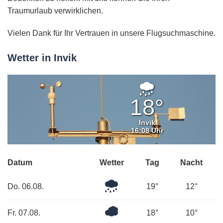
Traumurlaub verwirklichen.
Vielen Dank für Ihr Vertrauen in unsere Flugsuchmaschine.
Wetter in Invik
Leichter
Regen
18°
Invik
16:08 Uhr
Datum
Wetter
Tag
Nacht
Mäßiger
Do. 06.08.
19°
12°
Regen
Bedeckt
Fr. 07.08.
18°
10°