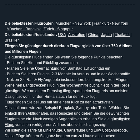
Die beliebtesten Flugrouten:
München - New York
|
Frankfurt - New York
|
München - Bangkok
|
Zürich - Singapur
Die beliebtesten Reiseländer:
USA
|
Australien
|
China
|
Japan
|
Thailand
|
Brasilien
Fliegen Sie günstiger durch direkten Flugvergleich von über 750 Airlines
und Millionen Flügen
Die günstigsten Flüge finden Sie wenn Sie folgende Punkte beachten:
- Buchen Sie Hin- und Rückflug zusammen
- Planen Sie eine Übernachtung von Samstag auf Sonntag ein
- Buchen Sie Ihren Flug ca. 2-3 Monate im Voraus und in der Wochenmitte
- Nutzen Sie Rail & Fly Angebote insbesondere bei Langstrecken Flügen
Wer einen
Langstrecken Flug
in der Wochenmitte bucht, fliegt in der Regel
günstiger. Wer an einem Dienstag fliegt, spart beim Flugpreis am meisten.
Das gilt sowohl für den Hin- als auch für den Rückflug.
Flüge finden Sie bei uns mit nur einem Klick zu den attraktivsten
Destinationen wie zum Beispiel Bangkok, Sydney oder Tokio. Wählen Sie
einfach Ihren Abflughafen, das Reiseziel und geben Sie die gewünschten
Flugtermine ein. Nach wenigen Augenblicken erhalten Sie die
günstigsten
Flüge
von allen verfügbaren Airlines übersichtlich angezeigt.
Wir listen die Tarife für
Linienflüge
, Charterflüge und
Low Cost Angebote
.
Diese Flüge können Sie ganz bequem von zu Hause aus buchen.