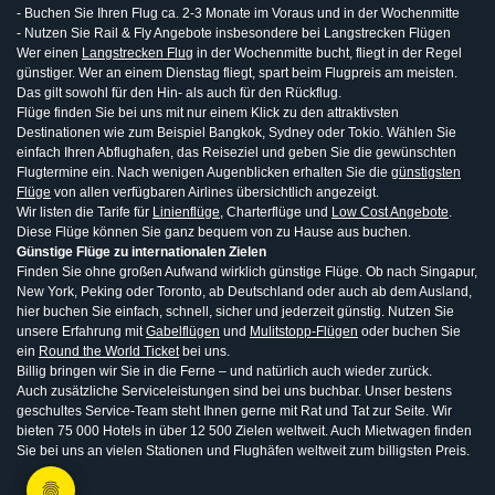
- Buchen Sie Ihren Flug ca. 2-3 Monate im Voraus und in der Wochenmitte
- Nutzen Sie Rail & Fly Angebote insbesondere bei Langstrecken Flügen
Wer einen
Langstrecken Flug
in der Wochenmitte bucht, fliegt in der Regel
günstiger. Wer an einem Dienstag fliegt, spart beim Flugpreis am meisten.
Das gilt sowohl für den Hin- als auch für den Rückflug.
Flüge finden Sie bei uns mit nur einem Klick zu den attraktivsten
Destinationen wie zum Beispiel Bangkok, Sydney oder Tokio. Wählen Sie
einfach Ihren Abflughafen, das Reiseziel und geben Sie die gewünschten
Flugtermine ein. Nach wenigen Augenblicken erhalten Sie die
günstigsten
Flüge
von allen verfügbaren Airlines übersichtlich angezeigt.
Wir listen die Tarife für
Linienflüge
, Charterflüge und
Low Cost Angebote
.
Diese Flüge können Sie ganz bequem von zu Hause aus buchen.
Günstige Flüge zu internationalen Zielen
Finden Sie ohne großen Aufwand wirklich günstige Flüge. Ob nach Singapur,
New York, Peking oder Toronto, ab Deutschland oder auch ab dem Ausland,
hier buchen Sie einfach, schnell, sicher und jederzeit günstig. Nutzen Sie
unsere Erfahrung mit
Gabelflügen
und
Mulitstopp-Flügen
oder buchen Sie
ein
Round the World Ticket
bei uns.
Billig bringen wir Sie in die Ferne – und natürlich auch wieder zurück.
Auch zusätzliche Serviceleistungen sind bei uns buchbar. Unser bestens
geschultes Service-Team steht Ihnen gerne mit Rat und Tat zur Seite. Wir
bieten 75 000 Hotels in über 12 500 Zielen weltweit. Auch Mietwagen finden
Sie bei uns an vielen Stationen und Flughäfen weltweit zum billigsten Preis.