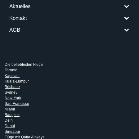
Aktuelles
Kontakt
AGB
Die beliebtesten Flüge
Toronto
Kapstadt
Kuala-Lumpur
Brisbane
Sydney
New-York
San-Francisco
Miami
Bangkok
Delhi
Dubai
Singapur
Flüge mit Qatar Airways