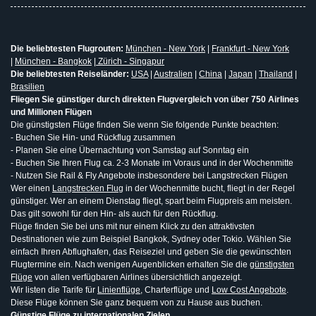
Die beliebtesten Flugrouten:
München - New York
|
Frankfurt - New York
|
München - Bangkok
|
Zürich - Singapur
Die beliebtesten Reiseländer:
USA
|
Australien
|
China
|
Japan
|
Thailand
|
Brasilien
Fliegen Sie günstiger durch direkten Flugvergleich von über 750 Airlines
und Millionen Flügen
Die günstigsten Flüge finden Sie wenn Sie folgende Punkte beachten:
- Buchen Sie Hin- und Rückflug zusammen
- Planen Sie eine Übernachtung von Samstag auf Sonntag ein
- Buchen Sie Ihren Flug ca. 2-3 Monate im Voraus und in der Wochenmitte
- Nutzen Sie Rail & Fly Angebote insbesondere bei Langstrecken Flügen
Wer einen
Langstrecken Flug
in der Wochenmitte bucht, fliegt in der Regel
günstiger. Wer an einem Dienstag fliegt, spart beim Flugpreis am meisten.
Das gilt sowohl für den Hin- als auch für den Rückflug.
Flüge finden Sie bei uns mit nur einem Klick zu den attraktivsten
Destinationen wie zum Beispiel Bangkok, Sydney oder Tokio. Wählen Sie
einfach Ihren Abflughafen, das Reiseziel und geben Sie die gewünschten
Flugtermine ein. Nach wenigen Augenblicken erhalten Sie die
günstigsten
Flüge
von allen verfügbaren Airlines übersichtlich angezeigt.
Wir listen die Tarife für
Linienflüge
, Charterflüge und
Low Cost Angebote
.
Diese Flüge können Sie ganz bequem von zu Hause aus buchen.
Günstige Flüge zu internationalen Zielen