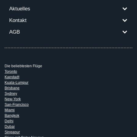
Aktuelles
Kontakt
AGB
Die beliebtesten Flüge
Toronto
Kapstadt
Kuala-Lumpur
Brisbane
Sydney
New-York
San-Francisco
Miami
Bangkok
Delhi
Dubai
Singapur