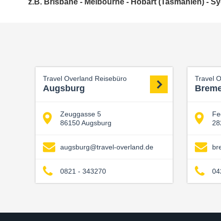
z.B. Brisbane - Melbourne - Hobart (Tasmanien) - S
Travel Overland Reisebüro
Travel 
Augsburg
Brem
Zeuggasse 5
Fe
86150 Augsburg
28
augsburg@travel-overland.de
br
0821 - 343270
04