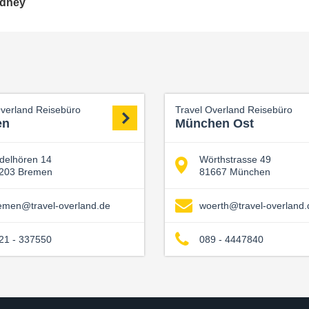
ydney
Overland Reisebüro
Travel Overland Reisebüro
en
München Ost
delhören 14
Wörthstrasse 49
203 Bremen
81667 München
emen@travel-overland.de
woerth@travel-overland.
21 - 337550
089 - 4447840