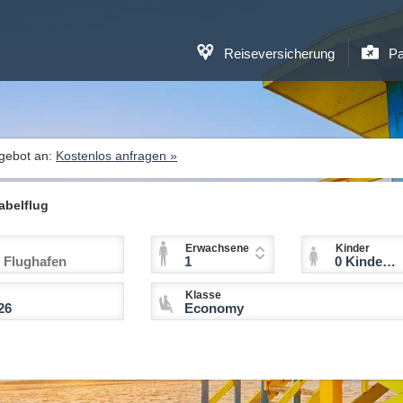
Reiseversicherung
Pa
ngebot an:
Kostenlos anfragen »
abelflug
Erwachsene
Kinder
1
0 Kinder (2-11 Jahre)
Klasse
Economy