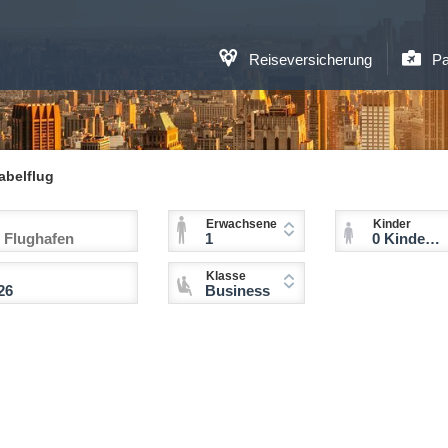
Reiseversicherung
Pa
abelflug
Erwachsene
Kinder
1
0 Kinder (2-11 Jahre)
Klasse
Business