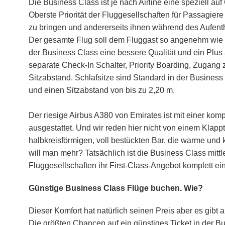
Die Business Class ist je nach Airline eine speziell a
Oberste Priorität der Fluggesellschaften für Passagiere 
zu bringen und andererseits ihnen während des Aufent
Der gesamte Flug soll dem Fluggast so angenehm wie
der Business Class eine bessere Qualität und ein Plus
separate Check-In Schalter, Priority Boarding, Zugang
Sitzabstand. Schlafsitze sind Standard in der Business 
und einen Sitzabstand von bis zu 2,20 m.
Der riesige Airbus A380 von Emirates ist mit einer ko
ausgestattet. Und wir reden hier nicht von einem Klapp
halbkreisförmigen, voll bestückten Bar, die warme und 
will man mehr? Tatsächlich ist die Business Class mittl
Fluggesellschaften ihr First-Class-Angebot komplett ein
Günstige Business Class Flüge buchen. Wie?
Dieser Komfort hat natürlich seinen Preis aber es gibt
Die größten Chancen auf ein günstiges Ticket in der B