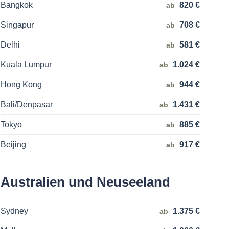
Bangkok
820 €
ab
Singapur
708 €
ab
Delhi
581 €
ab
Kuala Lumpur
1.024 €
ab
Hong Kong
944 €
ab
Bali/Denpasar
1.431 €
ab
Tokyo
885 €
ab
Beijing
917 €
ab
Australien und Neuseeland
Sydney
1.375 €
ab