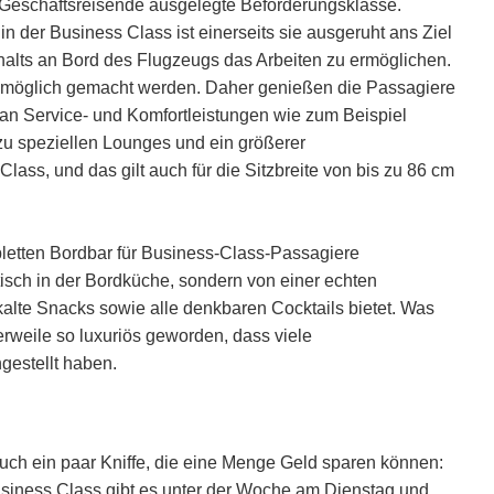
uf Geschäftsreisende ausgelegte Beförderungsklasse.
in der Business Class ist einerseits sie ausgeruht ans Ziel
halts an Bord des Flugzeugs das Arbeiten zu ermöglichen.
 möglich gemacht werden. Daher genießen die Passagiere
 an Service- und Komfortleistungen wie zum Beispiel
 zu speziellen Lounges und ein größerer
Class, und das gilt auch für die Sitzbreite von bis zu 86 cm
mpletten Bordbar für Business-Class-Passagiere
tisch in der Bordküche, sondern von einer echten
kalte Snacks sowie alle denkbaren Cocktails bietet. Was
erweile so luxuriös geworden, dass viele
gestellt haben.
 auch ein paar Kniffe, die eine Menge Geld sparen können:
usiness Class gibt es unter der Woche am Dienstag und