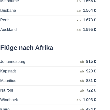
Melbourne
1.666 €
ab
Brisbane
1.504 €
ab
Perth
1.673 €
ab
Auckland
1.595 €
ab
Flüge nach Afrika
Johannesburg
815 €
ab
Kapstadt
920 €
ab
Mauritius
881 €
ab
Nairobi
722 €
ab
Windhoek
1.093 €
ab
Kairo
434 €
ab