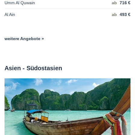
Umm Al Quwain
ab
716 €
Al Ain
ab
493 €
weitere Angebote »
Asien - Südostasien