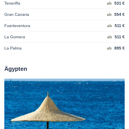
Teneriffa
ab
531 €
Gran Canaria
ab
554 €
Fuerteventura
ab
511 €
La Gomera
ab
511 €
La Palma
ab
895 €
Ägypten