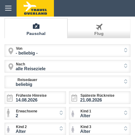
Pauschal
Flug
Von
- beliebig -
Nach
alle Reiseziele
Reisedauer
beliebig
Früheste Hinreise
Späteste Rückreise
Erwachsene
Kind 1
2
Alter
Kind 2
Kind 3
Alter
Alter