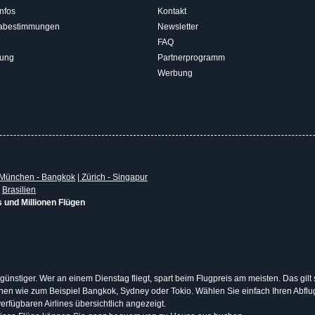
nfos
Kontakt
isabestimmungen
Newsletter
FAQ
rung
Partnerprogramm
Werbung
München - Bangkok
|
Zürich - Singapur
|
Brasilien
s und Millionen Flügen
 günstiger. Wer an einem Dienstag fliegt, spart beim Flugpreis am meisten. Das gilt
tionen wie zum Beispiel Bangkok, Sydney oder Tokio. Wählen Sie einfach Ihren Abf
erfügbaren Airlines übersichtlich angezeigt.