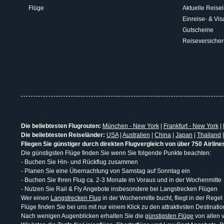
Flüge
Aktuelle Reisei
Einreise- & V
Gutscheine
Reiseversiche
Die beliebtesten Flugrouten:
München - New York
|
Frankfurt - New York
|
Die beliebtesten Reiseländer:
USA
|
Australien
|
China
|
Japan
|
Thailand
Fliegen Sie günstiger durch direkten Flugvergleich von über 750 Airline
Die günstigsten Flüge finden Sie wenn Sie folgende Punkte beachten:
- Buchen Sie Hin- und Rückflug zusammen
- Planen Sie eine Übernachtung von Samstag auf Sonntag ein
- Buchen Sie Ihren Flug ca. 2-3 Monate im Voraus und in der Wochenmitte
- Nutzen Sie Rail & Fly Angebote insbesondere bei Langstrecken Flügen
Wer einen
Langstrecken Flug
in der Wochenmitte bucht, fliegt in der Regel
Flüge finden Sie bei uns mit nur einem Klick zu den attraktivsten Destina
Nach wenigen Augenblicken erhalten Sie die
günstigsten Flüge
von allen v