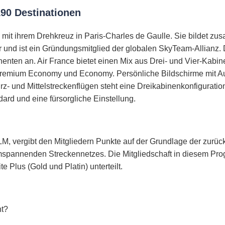
190 Destinationen
ch mit ihrem Drehkreuz in Paris-Charles de Gaulle. Sie bildet 
nd ist ein Gründungsmitglied der globalen SkyTeam-Allianz. Di
enten an. Air France bietet einen Mix aus Drei- und Vier-Kabin
Premium Economy und Economy. Persönliche Bildschirme mit Au
rz- und Mittelstreckenflügen steht eine Dreikabinenkonfigura
ard und eine fürsorgliche Einstellung.
LM, vergibt den Mitgliedern Punkte auf der Grundlage der zurüc
mspannenden Streckennetzes. Die Mitgliedschaft in diesem Prog
te Plus (Gold und Platin) unterteilt.
nt?