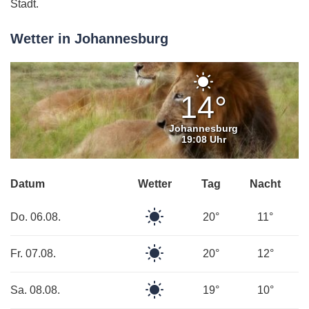
Stadt.
Wetter in Johannesburg
Klarer
Himmel
14°
Johannesburg
19:08 Uhr
Datum
Wetter
Tag
Nacht
Klarer
Do. 06.08.
20°
11°
Himmel
Klarer
Fr. 07.08.
20°
12°
Himmel
Klarer
Sa. 08.08.
19°
10°
Himmel