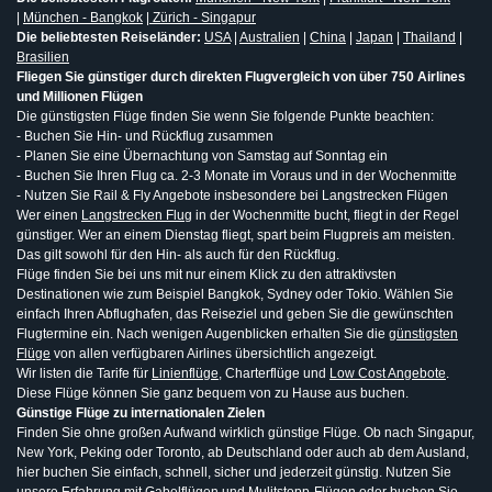
|
München - Bangkok
|
Zürich - Singapur
Die beliebtesten Reiseländer:
USA
|
Australien
|
China
|
Japan
|
Thailand
|
Brasilien
Fliegen Sie günstiger durch direkten Flugvergleich von über 750 Airlines
und Millionen Flügen
Die günstigsten Flüge finden Sie wenn Sie folgende Punkte beachten:
- Buchen Sie Hin- und Rückflug zusammen
- Planen Sie eine Übernachtung von Samstag auf Sonntag ein
- Buchen Sie Ihren Flug ca. 2-3 Monate im Voraus und in der Wochenmitte
- Nutzen Sie Rail & Fly Angebote insbesondere bei Langstrecken Flügen
Wer einen
Langstrecken Flug
in der Wochenmitte bucht, fliegt in der Regel
günstiger. Wer an einem Dienstag fliegt, spart beim Flugpreis am meisten.
Das gilt sowohl für den Hin- als auch für den Rückflug.
Flüge finden Sie bei uns mit nur einem Klick zu den attraktivsten
Destinationen wie zum Beispiel Bangkok, Sydney oder Tokio. Wählen Sie
einfach Ihren Abflughafen, das Reiseziel und geben Sie die gewünschten
Flugtermine ein. Nach wenigen Augenblicken erhalten Sie die
günstigsten
Flüge
von allen verfügbaren Airlines übersichtlich angezeigt.
Wir listen die Tarife für
Linienflüge
, Charterflüge und
Low Cost Angebote
.
Diese Flüge können Sie ganz bequem von zu Hause aus buchen.
Günstige Flüge zu internationalen Zielen
Finden Sie ohne großen Aufwand wirklich günstige Flüge. Ob nach Singapur,
New York, Peking oder Toronto, ab Deutschland oder auch ab dem Ausland,
hier buchen Sie einfach, schnell, sicher und jederzeit günstig. Nutzen Sie