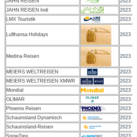
JAHN REISEN
2023
JAHN REISEN Indi
2023
LMX Touristik
2023
Lufthansa Holidays
2023
Medina Reisen
2023
MEIERS WELTREISEN
2023
MEIERS WELTREISEN XMWR
2023
Mondial
2023
OLIMAR
2023
Phoenix Reisen
2023
Schauinsland Dynamisch
2023
Schauinsland-Reisen
2023
SnowTrex
2023