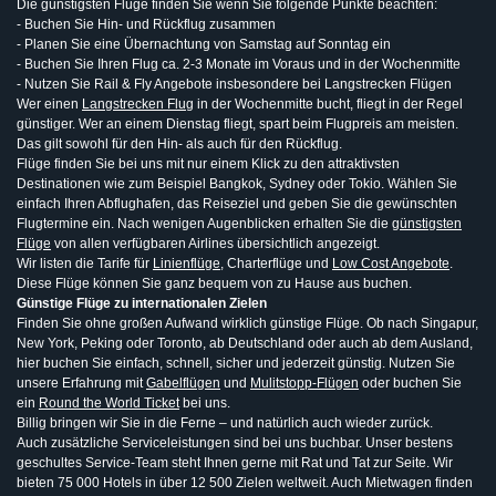
Die günstigsten Flüge finden Sie wenn Sie folgende Punkte beachten:
- Buchen Sie Hin- und Rückflug zusammen
- Planen Sie eine Übernachtung von Samstag auf Sonntag ein
- Buchen Sie Ihren Flug ca. 2-3 Monate im Voraus und in der Wochenmitte
- Nutzen Sie Rail & Fly Angebote insbesondere bei Langstrecken Flügen
Wer einen
Langstrecken Flug
in der Wochenmitte bucht, fliegt in der Regel
günstiger. Wer an einem Dienstag fliegt, spart beim Flugpreis am meisten.
Das gilt sowohl für den Hin- als auch für den Rückflug.
Flüge finden Sie bei uns mit nur einem Klick zu den attraktivsten
Destinationen wie zum Beispiel Bangkok, Sydney oder Tokio. Wählen Sie
einfach Ihren Abflughafen, das Reiseziel und geben Sie die gewünschten
Flugtermine ein. Nach wenigen Augenblicken erhalten Sie die
günstigsten
Flüge
von allen verfügbaren Airlines übersichtlich angezeigt.
Wir listen die Tarife für
Linienflüge
, Charterflüge und
Low Cost Angebote
.
Diese Flüge können Sie ganz bequem von zu Hause aus buchen.
Günstige Flüge zu internationalen Zielen
Finden Sie ohne großen Aufwand wirklich günstige Flüge. Ob nach Singapur,
New York, Peking oder Toronto, ab Deutschland oder auch ab dem Ausland,
hier buchen Sie einfach, schnell, sicher und jederzeit günstig. Nutzen Sie
unsere Erfahrung mit
Gabelflügen
und
Mulitstopp-Flügen
oder buchen Sie
ein
Round the World Ticket
bei uns.
Billig bringen wir Sie in die Ferne – und natürlich auch wieder zurück.
Auch zusätzliche Serviceleistungen sind bei uns buchbar. Unser bestens
geschultes Service-Team steht Ihnen gerne mit Rat und Tat zur Seite. Wir
bieten 75 000 Hotels in über 12 500 Zielen weltweit. Auch Mietwagen finden