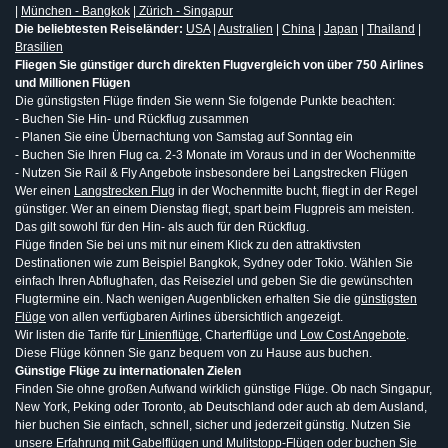
|
München - Bangkok
|
Zürich - Singapur
Die beliebtesten Reiseländer:
USA
|
Australien
|
China
|
Japan
|
Thailand
|
Brasilien
Fliegen Sie günstiger durch direkten Flugvergleich von über 750 Airlines
und Millionen Flügen
Die günstigsten Flüge finden Sie wenn Sie folgende Punkte beachten:
- Buchen Sie Hin- und Rückflug zusammen
- Planen Sie eine Übernachtung von Samstag auf Sonntag ein
- Buchen Sie Ihren Flug ca. 2-3 Monate im Voraus und in der Wochenmitte
- Nutzen Sie Rail & Fly Angebote insbesondere bei Langstrecken Flügen
Wer einen
Langstrecken Flug
in der Wochenmitte bucht, fliegt in der Regel
günstiger. Wer an einem Dienstag fliegt, spart beim Flugpreis am meisten.
Das gilt sowohl für den Hin- als auch für den Rückflug.
Flüge finden Sie bei uns mit nur einem Klick zu den attraktivsten
Destinationen wie zum Beispiel Bangkok, Sydney oder Tokio. Wählen Sie
einfach Ihren Abflughafen, das Reiseziel und geben Sie die gewünschten
Flugtermine ein. Nach wenigen Augenblicken erhalten Sie die
günstigsten
Flüge
von allen verfügbaren Airlines übersichtlich angezeigt.
Wir listen die Tarife für
Linienflüge
, Charterflüge und
Low Cost Angebote
.
Diese Flüge können Sie ganz bequem von zu Hause aus buchen.
Günstige Flüge zu internationalen Zielen
Finden Sie ohne großen Aufwand wirklich günstige Flüge. Ob nach Singapur,
New York, Peking oder Toronto, ab Deutschland oder auch ab dem Ausland,
hier buchen Sie einfach, schnell, sicher und jederzeit günstig. Nutzen Sie
unsere Erfahrung mit
Gabelflügen
und
Mulitstopp-Flügen
oder buchen Sie