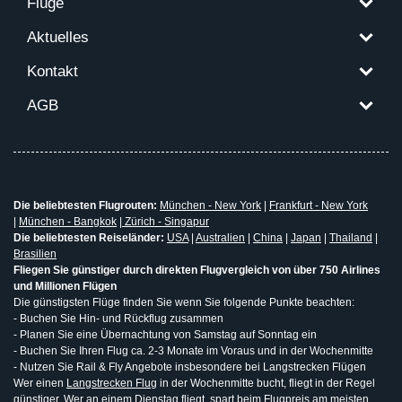
Flüge
Aktuelles
Kontakt
AGB
Die beliebtesten Flugrouten:
München - New York
|
Frankfurt - New York
|
München - Bangkok
|
Zürich - Singapur
Die beliebtesten Reiseländer:
USA
|
Australien
|
China
|
Japan
|
Thailand
|
Brasilien
Fliegen Sie günstiger durch direkten Flugvergleich von über 750 Airlines
und Millionen Flügen
Die günstigsten Flüge finden Sie wenn Sie folgende Punkte beachten:
- Buchen Sie Hin- und Rückflug zusammen
- Planen Sie eine Übernachtung von Samstag auf Sonntag ein
- Buchen Sie Ihren Flug ca. 2-3 Monate im Voraus und in der Wochenmitte
- Nutzen Sie Rail & Fly Angebote insbesondere bei Langstrecken Flügen
Wer einen
Langstrecken Flug
in der Wochenmitte bucht, fliegt in der Regel
günstiger. Wer an einem Dienstag fliegt, spart beim Flugpreis am meisten.