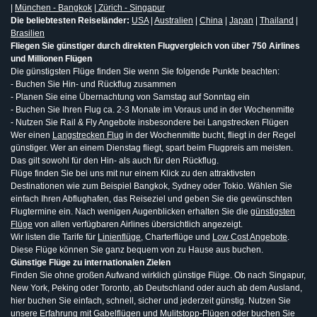
|
München - Bangkok
|
Zürich - Singapur
Die beliebtesten Reiseländer:
USA
|
Australien
|
China
|
Japan
|
Thailand
|
Brasilien
Fliegen Sie günstiger durch direkten Flugvergleich von über 750 Airlines
und Millionen Flügen
Die günstigsten Flüge finden Sie wenn Sie folgende Punkte beachten:
- Buchen Sie Hin- und Rückflug zusammen
- Planen Sie eine Übernachtung von Samstag auf Sonntag ein
- Buchen Sie Ihren Flug ca. 2-3 Monate im Voraus und in der Wochenmitte
- Nutzen Sie Rail & Fly Angebote insbesondere bei Langstrecken Flügen
Wer einen
Langstrecken Flug
in der Wochenmitte bucht, fliegt in der Regel
günstiger. Wer an einem Dienstag fliegt, spart beim Flugpreis am meisten.
Das gilt sowohl für den Hin- als auch für den Rückflug.
Flüge finden Sie bei uns mit nur einem Klick zu den attraktivsten
Destinationen wie zum Beispiel Bangkok, Sydney oder Tokio. Wählen Sie
einfach Ihren Abflughafen, das Reiseziel und geben Sie die gewünschten
Flugtermine ein. Nach wenigen Augenblicken erhalten Sie die
günstigsten
Flüge
von allen verfügbaren Airlines übersichtlich angezeigt.
Wir listen die Tarife für
Linienflüge
, Charterflüge und
Low Cost Angebote
.
Diese Flüge können Sie ganz bequem von zu Hause aus buchen.
Günstige Flüge zu internationalen Zielen
Finden Sie ohne großen Aufwand wirklich günstige Flüge. Ob nach Singapur,
New York, Peking oder Toronto, ab Deutschland oder auch ab dem Ausland,
hier buchen Sie einfach, schnell, sicher und jederzeit günstig. Nutzen Sie
unsere Erfahrung mit
Gabelflügen
und
Mulitstopp-Flügen
oder buchen Sie