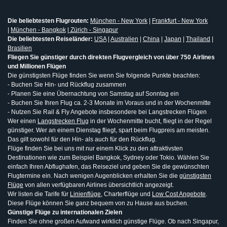
Die beliebtesten Flugrouten:
München - New York
|
Frankfurt - New York
|
München - Bangkok
|
Zürich - Singapur
Die beliebtesten Reiseländer:
USA
|
Australien
|
China
|
Japan
|
Thailand
|
Brasilien
Fliegen Sie günstiger durch direkten Flugvergleich von über 750 Airlines
und Millionen Flügen
Die günstigsten Flüge finden Sie wenn Sie folgende Punkte beachten:
- Buchen Sie Hin- und Rückflug zusammen
- Planen Sie eine Übernachtung von Samstag auf Sonntag ein
- Buchen Sie Ihren Flug ca. 2-3 Monate im Voraus und in der Wochenmitte
- Nutzen Sie Rail & Fly Angebote insbesondere bei Langstrecken Flügen
Wer einen
Langstrecken Flug
in der Wochenmitte bucht, fliegt in der Regel
günstiger. Wer an einem Dienstag fliegt, spart beim Flugpreis am meisten.
Das gilt sowohl für den Hin- als auch für den Rückflug.
Flüge finden Sie bei uns mit nur einem Klick zu den attraktivsten
Destinationen wie zum Beispiel Bangkok, Sydney oder Tokio. Wählen Sie
einfach Ihren Abflughafen, das Reiseziel und geben Sie die gewünschten
Flugtermine ein. Nach wenigen Augenblicken erhalten Sie die
günstigsten
Flüge
von allen verfügbaren Airlines übersichtlich angezeigt.
Wir listen die Tarife für
Linienflüge
, Charterflüge und
Low Cost Angebote
.
Diese Flüge können Sie ganz bequem von zu Hause aus buchen.
Günstige Flüge zu internationalen Zielen
Finden Sie ohne großen Aufwand wirklich günstige Flüge. Ob nach Singapur,