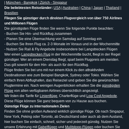
|
München - Bangkok
|
Zürich - Singapur
Die beliebtesten Reiseländer:
USA
|
Australien
|
China
|
Japan
|
Thailand
|
Brasilien
Fliegen Sie günstiger durch direkten Flugvergleich von über 750 Airlines
und Millionen Flügen
Die günstigsten Flüge finden Sie wenn Sie folgende Punkte beachten:
- Buchen Sie Hin- und Rückflug zusammen
- Planen Sie eine Übernachtung von Samstag auf Sonntag ein
- Buchen Sie Ihren Flug ca. 2-3 Monate im Voraus und in der Wochenmitte
- Nutzen Sie Rail & Fly Angebote insbesondere bei Langstrecken Flügen
Wer einen
Langstrecken Flug
in der Wochenmitte bucht, fliegt in der Regel
günstiger. Wer an einem Dienstag fliegt, spart beim Flugpreis am meisten.
Das gilt sowohl für den Hin- als auch für den Rückflug.
Flüge finden Sie bei uns mit nur einem Klick zu den attraktivsten
Destinationen wie zum Beispiel Bangkok, Sydney oder Tokio. Wählen Sie
einfach Ihren Abflughafen, das Reiseziel und geben Sie die gewünschten
Flugtermine ein. Nach wenigen Augenblicken erhalten Sie die
günstigsten
Flüge
von allen verfügbaren Airlines übersichtlich angezeigt.
Wir listen die Tarife für
Linienflüge
, Charterflüge und
Low Cost Angebote
.
Diese Flüge können Sie ganz bequem von zu Hause aus buchen.
Günstige Flüge zu internationalen Zielen
Finden Sie ohne großen Aufwand wirklich günstige Flüge. Ob nach Singapur,
New York, Peking oder Toronto, ab Deutschland oder auch ab dem Ausland,
hier buchen Sie einfach, schnell, sicher und jederzeit günstig. Nutzen Sie
unsere Erfahrung mit
Gabelflügen
und
Mulitstopp-Flügen
oder buchen Sie