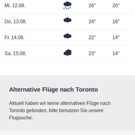
Leichter
Mi. 12.08.
26°
20°
Regen
Ein
Do. 13.08.
24°
16°
paar
Wolken
Mäßig
Fr. 14.08.
22°
14°
bewölkt
Überwiegend
Sa. 15.08.
23°
14°
bewölkt
Alternative Flüge nach Toronto
Aktuell haben wir keine alternativen Flüge nach
Toronto gefunden, bitte benutzen Sie unsere
Flugsuche.