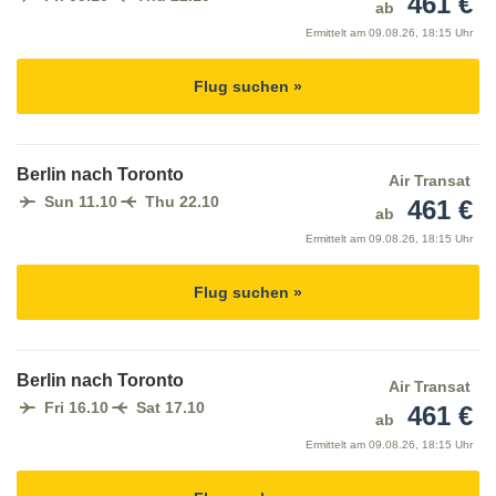
461 €
ab
Ermittelt am
09.08.26, 18:15 Uhr
Flug suchen »
Berlin nach Toronto
Air Transat
Sun 11.10
Thu 22.10
461 €
ab
Ermittelt am
09.08.26, 18:15 Uhr
Flug suchen »
Berlin nach Toronto
Air Transat
Fri 16.10
Sat 17.10
461 €
ab
Ermittelt am
09.08.26, 18:15 Uhr