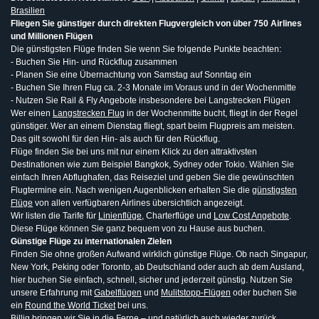
Brasilien
Fliegen Sie günstiger durch direkten Flugvergleich von über 750 Airlines
und Millionen Flügen
Die günstigsten Flüge finden Sie wenn Sie folgende Punkte beachten:
- Buchen Sie Hin- und Rückflug zusammen
- Planen Sie eine Übernachtung von Samstag auf Sonntag ein
- Buchen Sie Ihren Flug ca. 2-3 Monate im Voraus und in der Wochenmitte
- Nutzen Sie Rail & Fly Angebote insbesondere bei Langstrecken Flügen
Wer einen
Langstrecken Flug
in der Wochenmitte bucht, fliegt in der Regel
günstiger. Wer an einem Dienstag fliegt, spart beim Flugpreis am meisten.
Das gilt sowohl für den Hin- als auch für den Rückflug.
Flüge finden Sie bei uns mit nur einem Klick zu den attraktivsten
Destinationen wie zum Beispiel Bangkok, Sydney oder Tokio. Wählen Sie
einfach Ihren Abflughafen, das Reiseziel und geben Sie die gewünschten
Flugtermine ein. Nach wenigen Augenblicken erhalten Sie die
günstigsten
Flüge
von allen verfügbaren Airlines übersichtlich angezeigt.
Wir listen die Tarife für
Linienflüge
, Charterflüge und
Low Cost Angebote
.
Diese Flüge können Sie ganz bequem von zu Hause aus buchen.
Günstige Flüge zu internationalen Zielen
Finden Sie ohne großen Aufwand wirklich günstige Flüge. Ob nach Singapur,
New York, Peking oder Toronto, ab Deutschland oder auch ab dem Ausland,
hier buchen Sie einfach, schnell, sicher und jederzeit günstig. Nutzen Sie
unsere Erfahrung mit
Gabelflügen
und
Mulitstopp-Flügen
oder buchen Sie
ein
Round the World Ticket
bei uns.
Billig bringen wir Sie in die Ferne – und natürlich auch wieder zurück.