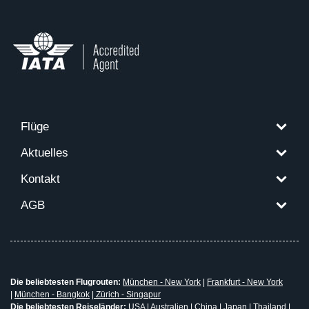
Flüge
Aktuelles
Kontakt
AGB
Die beliebtesten Flugrouten:
München - New York
|
Frankfurt - New York
|
München - Bangkok
|
Zürich - Singapur
Die beliebtesten Reiseländer:
USA
|
Australien
|
China
|
Japan
|
Thailand
|