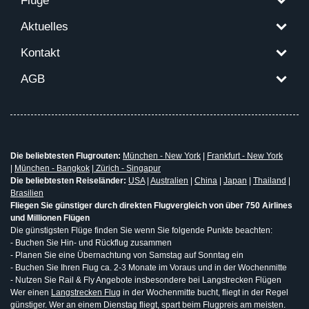
Flüge
Aktuelles
Kontakt
AGB
Die beliebtesten Flugrouten:
München - New York
|
Frankfurt - New York
|
München - Bangkok
|
Zürich - Singapur
Die beliebtesten Reiseländer:
USA
|
Australien
|
China
|
Japan
|
Thailand
|
Brasilien
Fliegen Sie günstiger durch direkten Flugvergleich von über 750 Airlines
und Millionen Flügen
Die günstigsten Flüge finden Sie wenn Sie folgende Punkte beachten:
- Buchen Sie Hin- und Rückflug zusammen
- Planen Sie eine Übernachtung von Samstag auf Sonntag ein
- Buchen Sie Ihren Flug ca. 2-3 Monate im Voraus und in der Wochenmitte
- Nutzen Sie Rail & Fly Angebote insbesondere bei Langstrecken Flügen
Wer einen
Langstrecken Flug
in der Wochenmitte bucht, fliegt in der Regel
günstiger. Wer an einem Dienstag fliegt, spart beim Flugpreis am meisten.