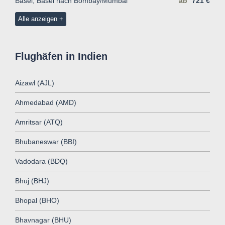
Basel, Basel nach Bombay/Mumbai
ab
721 €
Alle anzeigen
Flughäfen in Indien
Aizawl (AJL)
Ahmedabad (AMD)
Amritsar (ATQ)
Bhubaneswar (BBI)
Vadodara (BDQ)
Bhuj (BHJ)
Bhopal (BHO)
Bhavnagar (BHU)