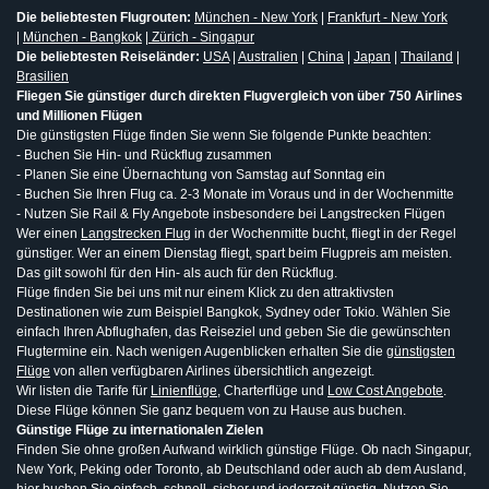
Die beliebtesten Flugrouten:
München - New York
|
Frankfurt - New York
|
München - Bangkok
|
Zürich - Singapur
Die beliebtesten Reiseländer:
USA
|
Australien
|
China
|
Japan
|
Thailand
|
Brasilien
Fliegen Sie günstiger durch direkten Flugvergleich von über 750 Airlines
und Millionen Flügen
Die günstigsten Flüge finden Sie wenn Sie folgende Punkte beachten:
- Buchen Sie Hin- und Rückflug zusammen
- Planen Sie eine Übernachtung von Samstag auf Sonntag ein
- Buchen Sie Ihren Flug ca. 2-3 Monate im Voraus und in der Wochenmitte
- Nutzen Sie Rail & Fly Angebote insbesondere bei Langstrecken Flügen
Wer einen
Langstrecken Flug
in der Wochenmitte bucht, fliegt in der Regel
günstiger. Wer an einem Dienstag fliegt, spart beim Flugpreis am meisten.
Das gilt sowohl für den Hin- als auch für den Rückflug.
Flüge finden Sie bei uns mit nur einem Klick zu den attraktivsten
Destinationen wie zum Beispiel Bangkok, Sydney oder Tokio. Wählen Sie
einfach Ihren Abflughafen, das Reiseziel und geben Sie die gewünschten
Flugtermine ein. Nach wenigen Augenblicken erhalten Sie die
günstigsten
Flüge
von allen verfügbaren Airlines übersichtlich angezeigt.
Wir listen die Tarife für
Linienflüge
, Charterflüge und
Low Cost Angebote
.
Diese Flüge können Sie ganz bequem von zu Hause aus buchen.
Günstige Flüge zu internationalen Zielen
Finden Sie ohne großen Aufwand wirklich günstige Flüge. Ob nach Singapur,
New York, Peking oder Toronto, ab Deutschland oder auch ab dem Ausland,
hier buchen Sie einfach, schnell, sicher und jederzeit günstig. Nutzen Sie