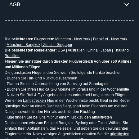
AGB
Die beliebtesten Flugrouten:
München - New York
|
Frankfurt - New York
|
München - Bangkok
|
Zürich - Singapur
Die beliebtesten Reiseländer:
USA
|
Australien
|
China
|
Japan
|
Thailand
|
Brasilien
Fliegen Sie günstiger durch direkten Flugvergleich von über 750 Airlines
und Millionen Flügen
Die günstigsten Flüge finden Sie wenn Sie folgende Punkte beachten:
- Buchen Sie Hin- und Rückflug zusammen
- Planen Sie eine Übernachtung von Samstag auf Sonntag ein
- Buchen Sie Ihren Flug ca. 2-3 Monate im Voraus und in der Wochenmitte
- Nutzen Sie Rail & Fly Angebote insbesondere bei Langstrecken Flügen
Wer einen
Langstrecken Flug
in der Wochenmitte bucht, fliegt in der Regel
günstiger. Wer an einem Dienstag fliegt, spart beim Flugpreis am meisten.
Das gilt sowohl für den Hin- als auch für den Rückflug.
Flüge finden Sie bei uns mit nur einem Klick zu den attraktivsten
Destinationen wie zum Beispiel Bangkok, Sydney oder Tokio. Wählen Sie
einfach Ihren Abflughafen, das Reiseziel und geben Sie die gewünschten
Flugtermine ein. Nach wenigen Augenblicken erhalten Sie die
günstigsten