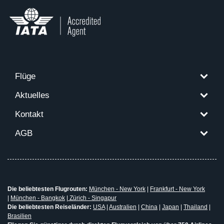
Flüge
Aktuelles
Kontakt
AGB
Die beliebtesten Flugrouten:
München - New York
|
Frankfurt - New York
|
München - Bangkok
|
Zürich - Singapur
Die beliebtesten Reiseländer:
USA
|
Australien
|
China
|
Japan
|
Thailand
|
Brasilien