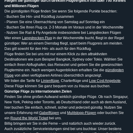
Fliegen Sie günstiger durch direkten Flugvergleich von über 750 Airlines
und Millionen Flügen
Die günstigsten Flüge finden Sie wenn Sie folgende Punkte beachten:
- Buchen Sie Hin- und Rückflug zusammen
- Planen Sie eine Übernachtung von Samstag auf Sonntag ein
- Buchen Sie Ihren Flug ca. 2-3 Monate im Voraus und in der Wochenmitte
- Nutzen Sie Rail & Fly Angebote insbesondere bei Langstrecken Flügen
Wer einen
Langstrecken Flug
in der Wochenmitte bucht, fliegt in der Regel
günstiger. Wer an einem Dienstag fliegt, spart beim Flugpreis am meisten.
Das gilt sowohl für den Hin- als auch für den Rückflug.
Flüge finden Sie bei uns mit nur einem Klick zu den attraktivsten
Destinationen wie zum Beispiel Bangkok, Sydney oder Tokio. Wählen Sie
einfach Ihren Abflughafen, das Reiseziel und geben Sie die gewünschten
Flugtermine ein. Nach wenigen Augenblicken erhalten Sie die
günstigsten
Flüge
von allen verfügbaren Airlines übersichtlich angezeigt.
Wir listen die Tarife für
Linienflüge
, Charterflüge und
Low Cost Angebote
.
Diese Flüge können Sie ganz bequem von zu Hause aus buchen.
Günstige Flüge zu internationalen Zielen
Finden Sie ohne großen Aufwand wirklich günstige Flüge. Ob nach Singapur,
New York, Peking oder Toronto, ab Deutschland oder auch ab dem Ausland,
hier buchen Sie einfach, schnell, sicher und jederzeit günstig. Nutzen Sie
unsere Erfahrung mit
Gabelflügen
und
Mulitstopp-Flügen
oder buchen Sie
ein
Round the World Ticket
bei uns.
Billig bringen wir Sie in die Ferne – und natürlich auch wieder zurück.
Auch zusätzliche Serviceleistungen sind bei uns buchbar. Unser bestens