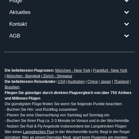
Flüge
Aktuelles
Kontakt
AGB
Die beliebtesten Flugrouten:
München - New York
|
Frankfurt - New York
|
München - Bangkok
|
Zürich - Singapur
Die beliebtesten Reiseländer:
USA
|
Australien
|
China
|
Japan
|
Thailand
|
Brasilien
Fliegen Sie günstiger durch direkten Flugvergleich von über 750 Airlines
und Millionen Flügen
Die günstigsten Flüge finden Sie wenn Sie folgende Punkte beachten:
- Buchen Sie Hin- und Rückflug zusammen
- Planen Sie eine Übernachtung von Samstag auf Sonntag ein
- Buchen Sie Ihren Flug ca. 2-3 Monate im Voraus und in der Wochenmitte
- Nutzen Sie Rail & Fly Angebote insbesondere bei Langstrecken Flügen
Wer einen
Langstrecken Flug
in der Wochenmitte bucht, fliegt in der Regel
günstiger. Wer an einem Dienstag fliegt, spart beim Flugpreis am meisten.