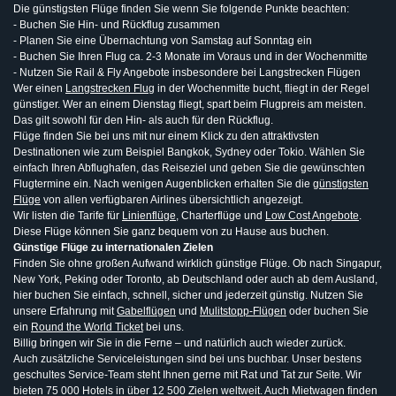
Die günstigsten Flüge finden Sie wenn Sie folgende Punkte beachten:
- Buchen Sie Hin- und Rückflug zusammen
- Planen Sie eine Übernachtung von Samstag auf Sonntag ein
- Buchen Sie Ihren Flug ca. 2-3 Monate im Voraus und in der Wochenmitte
- Nutzen Sie Rail & Fly Angebote insbesondere bei Langstrecken Flügen
Wer einen
Langstrecken Flug
in der Wochenmitte bucht, fliegt in der Regel
günstiger. Wer an einem Dienstag fliegt, spart beim Flugpreis am meisten.
Das gilt sowohl für den Hin- als auch für den Rückflug.
Flüge finden Sie bei uns mit nur einem Klick zu den attraktivsten
Destinationen wie zum Beispiel Bangkok, Sydney oder Tokio. Wählen Sie
einfach Ihren Abflughafen, das Reiseziel und geben Sie die gewünschten
Flugtermine ein. Nach wenigen Augenblicken erhalten Sie die
günstigsten
Flüge
von allen verfügbaren Airlines übersichtlich angezeigt.
Wir listen die Tarife für
Linienflüge
, Charterflüge und
Low Cost Angebote
.
Diese Flüge können Sie ganz bequem von zu Hause aus buchen.
Günstige Flüge zu internationalen Zielen
Finden Sie ohne großen Aufwand wirklich günstige Flüge. Ob nach Singapur,
New York, Peking oder Toronto, ab Deutschland oder auch ab dem Ausland,
hier buchen Sie einfach, schnell, sicher und jederzeit günstig. Nutzen Sie
unsere Erfahrung mit
Gabelflügen
und
Mulitstopp-Flügen
oder buchen Sie
ein
Round the World Ticket
bei uns.
Billig bringen wir Sie in die Ferne – und natürlich auch wieder zurück.
Auch zusätzliche Serviceleistungen sind bei uns buchbar. Unser bestens
geschultes Service-Team steht Ihnen gerne mit Rat und Tat zur Seite. Wir
bieten 75 000 Hotels in über 12 500 Zielen weltweit. Auch Mietwagen finden