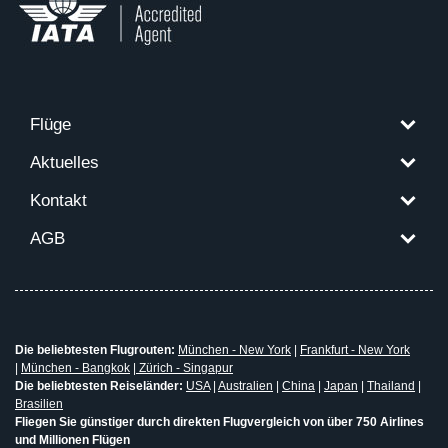
Flüge
Aktuelles
Kontakt
AGB
Die beliebtesten Flugrouten:
München - New York
|
Frankfurt - New York
|
München - Bangkok
|
Zürich - Singapur
Die beliebtesten Reiseländer:
USA
|
Australien
|
China
|
Japan
|
Thailand
|
Brasilien
Fliegen Sie günstiger durch direkten Flugvergleich von über 750 Airlines
und Millionen Flügen