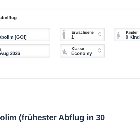
abelflug
Erwachsene
Kinder
1
0 Kinder (2-11 
g
Klasse
Economy
lim (frühester Abflug in 30