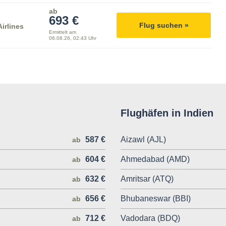
ab
693 €
Flug suchen »
irlines
Ermittelt am
06.08.26, 02:43 Uhr
Flughäfen in Indien
587 €
Aizawl (AJL)
ab
604 €
Ahmedabad (AMD)
ab
632 €
Amritsar (ATQ)
ab
656 €
Bhubaneswar (BBI)
ab
712 €
Vadodara (BDQ)
ab