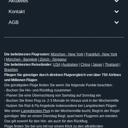
Aktuelles
Kontakt
AGB
Die beliebtesten Flugrouten:
München - New York
|
Frankfurt - New York
|
München - Bangkok
|
Zürich - Singapur
Die beliebtesten Reiseländer:
USA
|
Australien
|
China
|
Japan
|
Thailand
|
Brasilien
Fliegen Sie günstiger durch direkten Flugvergleich von über 750 Airlines
und Millionen Flügen
Die günstigsten Flüge finden Sie wenn Sie folgende Punkte beachten:
- Buchen Sie Hin- und Rückflug zusammen
- Planen Sie eine Übernachtung von Samstag auf Sonntag ein
- Buchen Sie Ihren Flug ca. 2-3 Monate im Voraus und in der Wochenmitte
- Nutzen Sie Rail & Fly Angebote insbesondere bei Langstrecken Flügen
Wer einen
Langstrecken Flug
in der Wochenmitte bucht, fliegt in der Regel
günstiger. Wer an einem Dienstag fliegt, spart beim Flugpreis am meisten.
Das gilt sowohl für den Hin- als auch für den Rückflug.
Flüge finden Sie bei uns mit nur einem Klick zu den attraktivsten