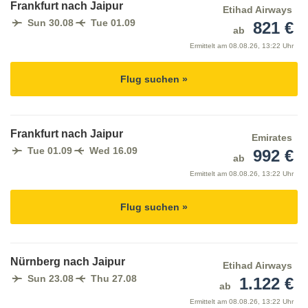
Frankfurt nach Jaipur
Etihad Airways
Sun 30.08
Tue 01.09
821 €
ab
Ermittelt am
08.08.26, 13:22 Uhr
Flug suchen »
Frankfurt nach Jaipur
Emirates
Tue 01.09
Wed 16.09
992 €
ab
Ermittelt am
08.08.26, 13:22 Uhr
Flug suchen »
Nürnberg nach Jaipur
Etihad Airways
Sun 23.08
Thu 27.08
1.122 €
ab
Ermittelt am
08.08.26, 13:22 Uhr