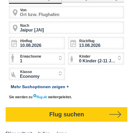
Von
Nach
Hinflug
Rückflug
Erwachsene
Kinder
1
0 Kinder (2-11 Jahre)
Klasse
Economy
Mehr Suchoptionen zeigen +
Sie werden zu
weitergeleitet.
Flug suchen