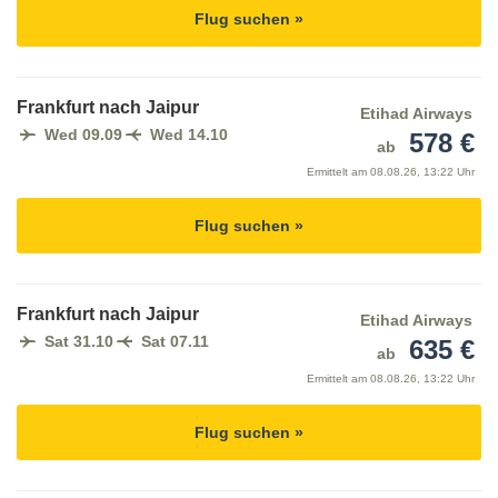
Flug suchen »
Frankfurt nach Jaipur
Etihad Airways
Wed 09.09
Wed 14.10
578 €
ab
Ermittelt am
08.08.26, 13:22 Uhr
Flug suchen »
Frankfurt nach Jaipur
Etihad Airways
Sat 31.10
Sat 07.11
635 €
ab
Ermittelt am
08.08.26, 13:22 Uhr
Flug suchen »