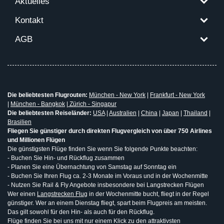
Aktuelles
Kontakt
AGB
Die beliebtesten Flugrouten:
München - New York
|
Frankfurt - New York
|
München - Bangkok
|
Zürich - Singapur
Die beliebtesten Reiseländer:
USA
|
Australien
|
China
|
Japan
|
Thailand
|
Brasilien
Fliegen Sie günstiger durch direkten Flugvergleich von über 750 Airlines
und Millionen Flügen
Die günstigsten Flüge finden Sie wenn Sie folgende Punkte beachten:
- Buchen Sie Hin- und Rückflug zusammen
- Planen Sie eine Übernachtung von Samstag auf Sonntag ein
- Buchen Sie Ihren Flug ca. 2-3 Monate im Voraus und in der Wochenmitte
- Nutzen Sie Rail & Fly Angebote insbesondere bei Langstrecken Flügen
Wer einen
Langstrecken Flug
in der Wochenmitte bucht, fliegt in der Regel
günstiger. Wer an einem Dienstag fliegt, spart beim Flugpreis am meisten.
Das gilt sowohl für den Hin- als auch für den Rückflug.
Flüge finden Sie bei uns mit nur einem Klick zu den attraktivsten