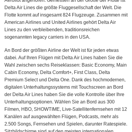
Aeroflot angehören. Gemessen an der Größe der Flotte ist
Delta Air Lines die größte Fluggesellschaft der Welt. Die
Flotte kommt auf insgesamt 824 Flugzeuge. Zusammen mit
American Airlines und United Airlines gehört Delta Air
Lines zu den verbleibenden, traditionsreichen
sogenannten legacy carriers in den USA.
An Bord der größten Airline der Welt ist für jeden etwas
dabei. Auf Ihren Flügen mit Delta Air Lines haben Sie die
Wahl zwischen sechs Reiseklassen: Basic Economy, Main
Cabin Economy, Delta Comfort+, First Class, Delta
Premium Select und Delta One. Dank des hochmodernen,
digitalen Unterhaltungssystems mit Touchscreen an Bord
der Delta Air Lines haben Sie die volle Kontrolle über Ihre
Unterhaltungsoptionen. Wählen Sie an Bord aus 300
Filmen, HBO, SHOWTIME, Live-Satellitenfernsehen mit 12
Kanälen auf ausgewählten Flügen, Podcasts, mehr als
2.500 Songs, Fernsehen und Spielen, darunter Ratespiele.
Sitzbildschirme sind auf den meisten internationalen