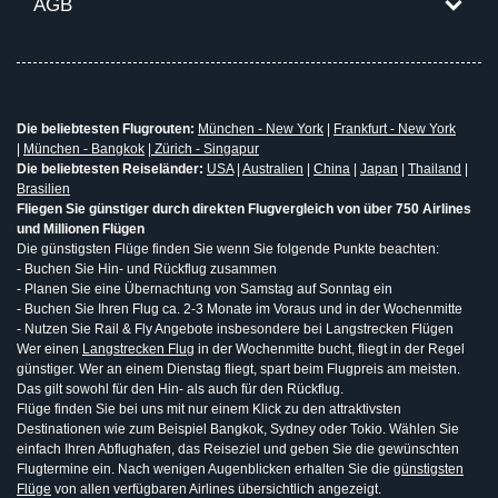
AGB
Die beliebtesten Flugrouten:
München - New York
|
Frankfurt - New York
|
München - Bangkok
|
Zürich - Singapur
Die beliebtesten Reiseländer:
USA
|
Australien
|
China
|
Japan
|
Thailand
|
Brasilien
Fliegen Sie günstiger durch direkten Flugvergleich von über 750 Airlines
und Millionen Flügen
Die günstigsten Flüge finden Sie wenn Sie folgende Punkte beachten:
- Buchen Sie Hin- und Rückflug zusammen
- Planen Sie eine Übernachtung von Samstag auf Sonntag ein
- Buchen Sie Ihren Flug ca. 2-3 Monate im Voraus und in der Wochenmitte
- Nutzen Sie Rail & Fly Angebote insbesondere bei Langstrecken Flügen
Wer einen
Langstrecken Flug
in der Wochenmitte bucht, fliegt in der Regel
günstiger. Wer an einem Dienstag fliegt, spart beim Flugpreis am meisten.
Das gilt sowohl für den Hin- als auch für den Rückflug.
Flüge finden Sie bei uns mit nur einem Klick zu den attraktivsten
Destinationen wie zum Beispiel Bangkok, Sydney oder Tokio. Wählen Sie
einfach Ihren Abflughafen, das Reiseziel und geben Sie die gewünschten
Flugtermine ein. Nach wenigen Augenblicken erhalten Sie die
günstigsten
Flüge
von allen verfügbaren Airlines übersichtlich angezeigt.