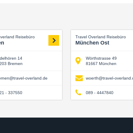
Overland Reisebüro
Travel Overland Reisebüro
en
München Ost
delhören 14
Wörthstrasse 49
203 Bremen
81667 München
emen@travel-overland.de
woerth@travel-overland.
21 - 337550
089 - 4447840