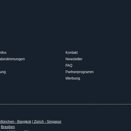
nfos
Kontakt
isabestimmungen
Newsletter
FAQ
rung
Partnerprogramm
Werbung
München - Bangkok
|
Zürich - Singapur
|
Brasilien