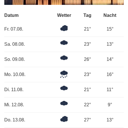
Datum
Wetter
Tag
Nacht
Überwiegend
Fr. 07.08.
21°
15°
bewölkt
Ein
Sa. 08.08.
23°
13°
paar
Wolken
Ein
So. 09.08.
26°
14°
paar
Wolken
Leichter
Mo. 10.08.
23°
16°
Regen
Mäßig
Di. 11.08.
21°
11°
bewölkt
Ein
Mi. 12.08.
22°
9°
paar
Wolken
Bedeckt
Do. 13.08.
27°
13°