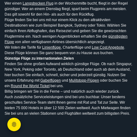
Wer einen
Langstrecken Flug
in der Wochenmitte bucht, fliegt in der Regel
günstiger. Wer an einem Dienstag fliegt, spart beim Flugpreis am meisten.
Das gilt sowohl für den Hin- als auch für den Rückflug.
Flüge finden Sie bei uns mit nur einem Klick zu den attraktivsten
Destinationen wie zum Beispiel Bangkok, Sydney oder Tokio. Wählen Sie
einfach Ihren Abflughafen, das Reiseziel und geben Sie die gewünschten
Flugtermine ein. Nach wenigen Augenblicken erhalten Sie die
günstigsten
Flüge
von allen verfügbaren Airlines übersichtlich angezeigt.
Wir listen die Tarife für
Linienflüge
, Charterflüge und
Low Cost Angebote
.
Diese Flüge können Sie ganz bequem von zu Hause aus buchen.
Günstige Flüge zu internationalen Zielen
Finden Sie ohne großen Aufwand wirklich günstige Flüge. Ob nach Singapur,
New York, Peking oder Toronto, ab Deutschland oder auch ab dem Ausland,
hier buchen Sie einfach, schnell, sicher und jederzeit günstig. Nutzen Sie
unsere Erfahrung mit
Gabelflügen
und
Mulitstopp-Flügen
oder buchen Sie
ein
Round the World Ticket
bei uns.
Billig bringen wir Sie in die Ferne – und natürlich auch wieder zurück.
Auch zusätzliche Serviceleistungen sind bei uns buchbar. Unser bestens
geschultes Service-Team steht Ihnen gerne mit Rat und Tat zur Seite. Wir
bieten 75 000 Hotels in über 12 500 Zielen weltweit. Auch Mietwagen finden
Sie bei uns an vielen Stationen und Flughäfen weltweit zum billigsten Preis.