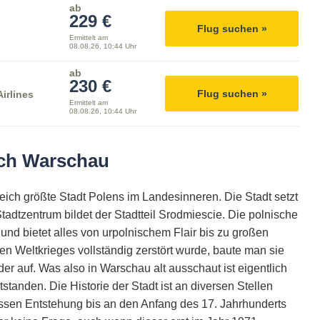
ab
229 €
Flug suchen »
Ermittelt am
08.08.26, 10:44 Uhr
ab
230 €
Flug suchen »
irlines
Ermittelt am
08.08.26, 10:44 Uhr
ach Warschau
leich größte Stadt Polens im Landesinneren. Die Stadt setzt
dtzentrum bildet der Stadtteil Srodmiescie. Die polnische
nd bietet alles von urpolnischem Flair bis zu großen
 Weltkrieges vollständig zerstört wurde, baute man sie
er auf. Was also in Warschau alt ausschaut ist eigentlich
tanden. Die Historie der Stadt ist an diversen Stellen
essen Entstehung bis an den Anfang des 17. Jahrhunderts