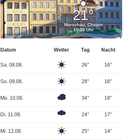
Klarer
Himmel
21°
Warschau, Chopin
10:08 Uhr
Datum
Wetter
Tag
Nacht
Klarer
Sa. 08.08.
26°
16°
Himmel
Klarer
So. 09.08.
28°
16°
Himmel
Bedeckt
Mo. 10.08.
34°
18°
Mäßig
Di. 11.08.
24°
17°
bewölkt
Klarer
Mi. 12.08.
25°
14°
Himmel