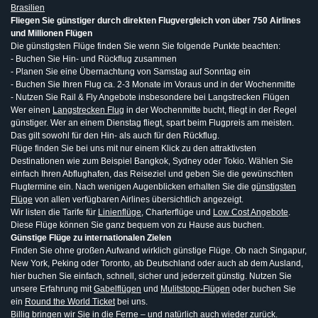
Brasilien
Fliegen Sie günstiger durch direkten Flugvergleich von über 750 Airlines
und Millionen Flügen
Die günstigsten Flüge finden Sie wenn Sie folgende Punkte beachten:
- Buchen Sie Hin- und Rückflug zusammen
- Planen Sie eine Übernachtung von Samstag auf Sonntag ein
- Buchen Sie Ihren Flug ca. 2-3 Monate im Voraus und in der Wochenmitte
- Nutzen Sie Rail & Fly Angebote insbesondere bei Langstrecken Flügen
Wer einen
Langstrecken Flug
in der Wochenmitte bucht, fliegt in der Regel
günstiger. Wer an einem Dienstag fliegt, spart beim Flugpreis am meisten.
Das gilt sowohl für den Hin- als auch für den Rückflug.
Flüge finden Sie bei uns mit nur einem Klick zu den attraktivsten
Destinationen wie zum Beispiel Bangkok, Sydney oder Tokio. Wählen Sie
einfach Ihren Abflughafen, das Reiseziel und geben Sie die gewünschten
Flugtermine ein. Nach wenigen Augenblicken erhalten Sie die
günstigsten
Flüge
von allen verfügbaren Airlines übersichtlich angezeigt.
Wir listen die Tarife für
Linienflüge
, Charterflüge und
Low Cost Angebote
.
Diese Flüge können Sie ganz bequem von zu Hause aus buchen.
Günstige Flüge zu internationalen Zielen
Finden Sie ohne großen Aufwand wirklich günstige Flüge. Ob nach Singapur,
New York, Peking oder Toronto, ab Deutschland oder auch ab dem Ausland,
hier buchen Sie einfach, schnell, sicher und jederzeit günstig. Nutzen Sie
unsere Erfahrung mit
Gabelflügen
und
Mulitstopp-Flügen
oder buchen Sie
ein
Round the World Ticket
bei uns.
Billig bringen wir Sie in die Ferne – und natürlich auch wieder zurück.