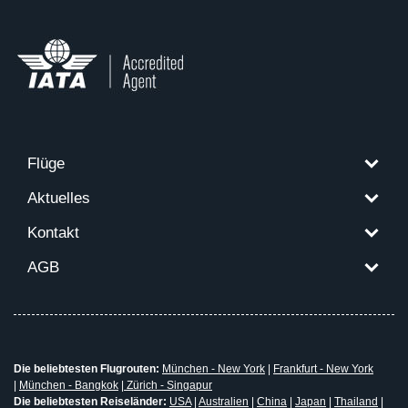
Flüge
Aktuelles
Kontakt
AGB
Die beliebtesten Flugrouten:
München - New York
|
Frankfurt - New York
|
München - Bangkok
|
Zürich - Singapur
Die beliebtesten Reiseländer:
USA
|
Australien
|
China
|
Japan
|
Thailand
|