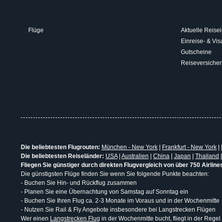
Flüge
Aktuelle Reisei
Einreise- & V
Gutscheine
Reiseversiche
Die beliebtesten Flugrouten:
München - New York
|
Frankfurt - New York
|
Die beliebtesten Reiseländer:
USA
|
Australien
|
China
|
Japan
|
Thailand
Fliegen Sie günstiger durch direkten Flugvergleich von über 750 Airline
Die günstigsten Flüge finden Sie wenn Sie folgende Punkte beachten:
- Buchen Sie Hin- und Rückflug zusammen
- Planen Sie eine Übernachtung von Samstag auf Sonntag ein
- Buchen Sie Ihren Flug ca. 2-3 Monate im Voraus und in der Wochenmitte
- Nutzen Sie Rail & Fly Angebote insbesondere bei Langstrecken Flügen
Wer einen
Langstrecken Flug
in der Wochenmitte bucht, fliegt in der Regel