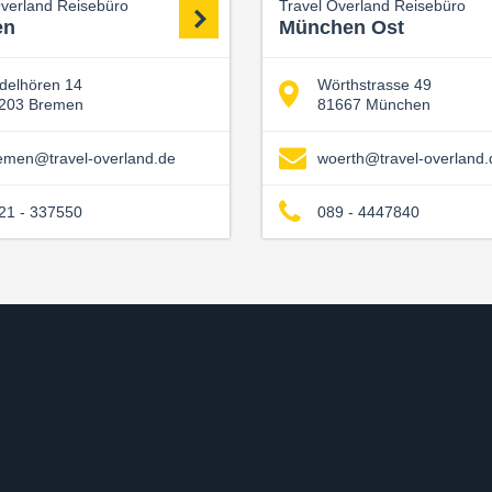
Overland Reisebüro
Travel Overland Reisebüro
en
München Ost
delhören 14
Wörthstrasse 49
203 Bremen
81667 München
emen@travel-overland.de
woerth@travel-overland.
21 - 337550
089 - 4447840