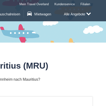
Mein Travel Overland
Kundenservice
Filialen
uschalreisen
Mietwagen
Alle Angebote
itius (MRU)
annheim nach Mauritius?