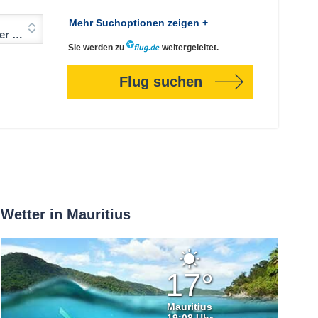
Mehr Suchoptionen zeigen +
Jahre)
Sie werden zu
weitergeleitet.
Flug suchen
Wetter in Mauritius
Klarer
Himmel
17°
Mauritius