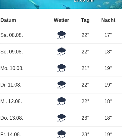
19:08 Uhr
Datum
Wetter
Tag
Nacht
Leichter
Sa. 08.08.
22°
17°
Regen
Leichter
So. 09.08.
22°
18°
Regen
Leichter
Mo. 10.08.
21°
19°
Regen
Leichter
Di. 11.08.
22°
19°
Regen
Leichter
Mi. 12.08.
22°
18°
Regen
Leichter
Do. 13.08.
23°
18°
Regen
Leichter
Fr. 14.08.
23°
19°