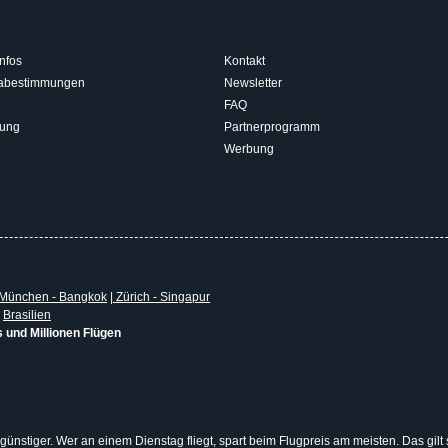
nfos
Kontakt
isabestimmungen
Newsletter
FAQ
rung
Partnerprogramm
Werbung
München - Bangkok
|
Zürich - Singapur
|
Brasilien
s und Millionen Flügen
 günstiger. Wer an einem Dienstag fliegt, spart beim Flugpreis am meisten. Das gilt