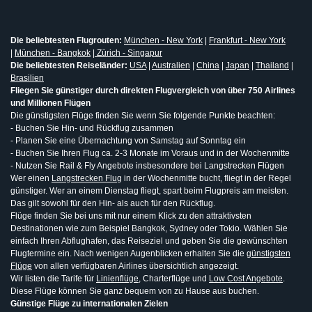
Die beliebtesten Flugrouten:
München - New York
|
Frankfurt - New York
|
München - Bangkok
|
Zürich - Singapur
Die beliebtesten Reiseländer:
USA
|
Australien
|
China
|
Japan
|
Thailand
|
Brasilien
Fliegen Sie günstiger durch direkten Flugvergleich von über 750 Airlines
und Millionen Flügen
Die günstigsten Flüge finden Sie wenn Sie folgende Punkte beachten:
- Buchen Sie Hin- und Rückflug zusammen
- Planen Sie eine Übernachtung von Samstag auf Sonntag ein
- Buchen Sie Ihren Flug ca. 2-3 Monate im Voraus und in der Wochenmitte
- Nutzen Sie Rail & Fly Angebote insbesondere bei Langstrecken Flügen
Wer einen
Langstrecken Flug
in der Wochenmitte bucht, fliegt in der Regel
günstiger. Wer an einem Dienstag fliegt, spart beim Flugpreis am meisten.
Das gilt sowohl für den Hin- als auch für den Rückflug.
Flüge finden Sie bei uns mit nur einem Klick zu den attraktivsten
Destinationen wie zum Beispiel Bangkok, Sydney oder Tokio. Wählen Sie
einfach Ihren Abflughafen, das Reiseziel und geben Sie die gewünschten
Flugtermine ein. Nach wenigen Augenblicken erhalten Sie die
günstigsten
Flüge
von allen verfügbaren Airlines übersichtlich angezeigt.
Wir listen die Tarife für
Linienflüge
, Charterflüge und
Low Cost Angebote
.
Diese Flüge können Sie ganz bequem von zu Hause aus buchen.
Günstige Flüge zu internationalen Zielen