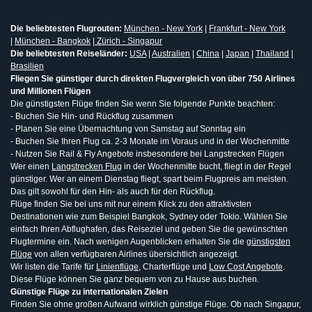
Die beliebtesten Flugrouten:
München - New York
|
Frankfurt - New York
|
München - Bangkok
|
Zürich - Singapur
Die beliebtesten Reiseländer:
USA
|
Australien
|
China
|
Japan
|
Thailand
|
Brasilien
Fliegen Sie günstiger durch direkten Flugvergleich von über 750 Airlines
und Millionen Flügen
Die günstigsten Flüge finden Sie wenn Sie folgende Punkte beachten:
- Buchen Sie Hin- und Rückflug zusammen
- Planen Sie eine Übernachtung von Samstag auf Sonntag ein
- Buchen Sie Ihren Flug ca. 2-3 Monate im Voraus und in der Wochenmitte
- Nutzen Sie Rail & Fly Angebote insbesondere bei Langstrecken Flügen
Wer einen
Langstrecken Flug
in der Wochenmitte bucht, fliegt in der Regel
günstiger. Wer an einem Dienstag fliegt, spart beim Flugpreis am meisten.
Das gilt sowohl für den Hin- als auch für den Rückflug.
Flüge finden Sie bei uns mit nur einem Klick zu den attraktivsten
Destinationen wie zum Beispiel Bangkok, Sydney oder Tokio. Wählen Sie
einfach Ihren Abflughafen, das Reiseziel und geben Sie die gewünschten
Flugtermine ein. Nach wenigen Augenblicken erhalten Sie die
günstigsten
Flüge
von allen verfügbaren Airlines übersichtlich angezeigt.
Wir listen die Tarife für
Linienflüge
, Charterflüge und
Low Cost Angebote
.
Diese Flüge können Sie ganz bequem von zu Hause aus buchen.
Günstige Flüge zu internationalen Zielen
Finden Sie ohne großen Aufwand wirklich günstige Flüge. Ob nach Singapur,