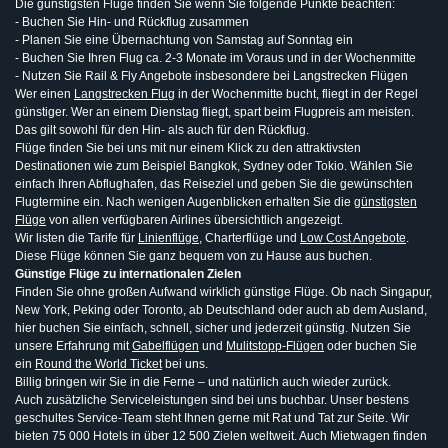
Die günstigsten Flüge finden Sie wenn Sie folgende Punkte beachten:
- Buchen Sie Hin- und Rückflug zusammen
- Planen Sie eine Übernachtung von Samstag auf Sonntag ein
- Buchen Sie Ihren Flug ca. 2-3 Monate im Voraus und in der Wochenmitte
- Nutzen Sie Rail & Fly Angebote insbesondere bei Langstrecken Flügen
Wer einen
Langstrecken Flug
in der Wochenmitte bucht, fliegt in der Regel
günstiger. Wer an einem Dienstag fliegt, spart beim Flugpreis am meisten.
Das gilt sowohl für den Hin- als auch für den Rückflug.
Flüge finden Sie bei uns mit nur einem Klick zu den attraktivsten
Destinationen wie zum Beispiel Bangkok, Sydney oder Tokio. Wählen Sie
einfach Ihren Abflughafen, das Reiseziel und geben Sie die gewünschten
Flugtermine ein. Nach wenigen Augenblicken erhalten Sie die
günstigsten
Flüge
von allen verfügbaren Airlines übersichtlich angezeigt.
Wir listen die Tarife für
Linienflüge
, Charterflüge und
Low Cost Angebote
.
Diese Flüge können Sie ganz bequem von zu Hause aus buchen.
Günstige Flüge zu internationalen Zielen
Finden Sie ohne großen Aufwand wirklich günstige Flüge. Ob nach Singapur,
New York, Peking oder Toronto, ab Deutschland oder auch ab dem Ausland,
hier buchen Sie einfach, schnell, sicher und jederzeit günstig. Nutzen Sie
unsere Erfahrung mit
Gabelflügen
und
Mulitstopp-Flügen
oder buchen Sie
ein
Round the World Ticket
bei uns.
Billig bringen wir Sie in die Ferne – und natürlich auch wieder zurück.
Auch zusätzliche Serviceleistungen sind bei uns buchbar. Unser bestens
geschultes Service-Team steht Ihnen gerne mit Rat und Tat zur Seite. Wir
bieten 75 000 Hotels in über 12 500 Zielen weltweit. Auch Mietwagen finden