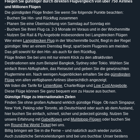
Fliegen Sie günstiger durch direkten Flugvergleich von über 750 Airlines
und Millionen Flügen
Die günstigsten Flüge finden Sie wenn Sie folgende Punkte beachten:
- Buchen Sie Hin- und Rückflug zusammen
- Planen Sie eine Übernachtung von Samstag auf Sonntag ein
- Buchen Sie Ihren Flug ca. 2-3 Monate im Voraus und in der Wochenmitte
- Nutzen Sie Rail & Fly Angebote insbesondere bei Langstrecken Flügen
Wer einen
Langstrecken Flug
in der Wochenmitte bucht, fliegt in der Regel
günstiger. Wer an einem Dienstag fliegt, spart beim Flugpreis am meisten.
Das gilt sowohl für den Hin- als auch für den Rückflug.
Flüge finden Sie bei uns mit nur einem Klick zu den attraktivsten
Destinationen wie zum Beispiel Bangkok, Sydney oder Tokio. Wählen Sie
einfach Ihren Abflughafen, das Reiseziel und geben Sie die gewünschten
Flugtermine ein. Nach wenigen Augenblicken erhalten Sie die
günstigsten
Flüge
von allen verfügbaren Airlines übersichtlich angezeigt.
Wir listen die Tarife für
Linienflüge
, Charterflüge und
Low Cost Angebote
.
Diese Flüge können Sie ganz bequem von zu Hause aus buchen.
Günstige Flüge zu internationalen Zielen
Finden Sie ohne großen Aufwand wirklich günstige Flüge. Ob nach Singapur,
New York, Peking oder Toronto, ab Deutschland oder auch ab dem Ausland,
hier buchen Sie einfach, schnell, sicher und jederzeit günstig. Nutzen Sie
unsere Erfahrung mit
Gabelflügen
und
Mulitstopp-Flügen
oder buchen Sie
ein
Round the World Ticket
bei uns.
Billig bringen wir Sie in die Ferne – und natürlich auch wieder zurück.
Auch zusätzliche Serviceleistungen sind bei uns buchbar. Unser bestens