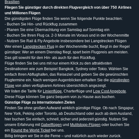
Brasilien
Fliegen Sie günstiger durch direkten Flugvergleich von über 750 Airlines
und Millionen Flügen
Die günstigsten Flüge finden Sie wenn Sie folgende Punkte beachten:
- Buchen Sie Hin- und Rückflug zusammen
- Planen Sie eine Übernachtung von Samstag auf Sonntag ein
- Buchen Sie Ihren Flug ca. 2-3 Monate im Voraus und in der Wochenmitte
- Nutzen Sie Rail & Fly Angebote insbesondere bei Langstrecken Flügen
Wer einen
Langstrecken Flug
in der Wochenmitte bucht, fliegt in der Regel
günstiger. Wer an einem Dienstag fliegt, spart beim Flugpreis am meisten.
Das gilt sowohl für den Hin- als auch für den Rückflug.
Flüge finden Sie bei uns mit nur einem Klick zu den attraktivsten
Destinationen wie zum Beispiel Bangkok, Sydney oder Tokio. Wählen Sie
einfach Ihren Abflughafen, das Reiseziel und geben Sie die gewünschten
Flugtermine ein. Nach wenigen Augenblicken erhalten Sie die
günstigsten
Flüge
von allen verfügbaren Airlines übersichtlich angezeigt.
Wir listen die Tarife für
Linienflüge
, Charterflüge und
Low Cost Angebote
.
Diese Flüge können Sie ganz bequem von zu Hause aus buchen.
Günstige Flüge zu internationalen Zielen
Finden Sie ohne großen Aufwand wirklich günstige Flüge. Ob nach Singapur,
New York, Peking oder Toronto, ab Deutschland oder auch ab dem Ausland,
hier buchen Sie einfach, schnell, sicher und jederzeit günstig. Nutzen Sie
unsere Erfahrung mit
Gabelflügen
und
Mulitstopp-Flügen
oder buchen Sie
ein
Round the World Ticket
bei uns.
Billig bringen wir Sie in die Ferne – und natürlich auch wieder zurück.