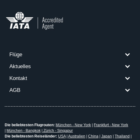
Flüge
Aktuelles
Kontakt
AGB
Die beliebtesten Flugrouten:
München - New York
|
Frankfurt - New York
|
München - Bangkok
|
Zürich - Singapur
Die beliebtesten Reiseländer:
USA
|
Australien
|
China
|
Japan
|
Thailand
|